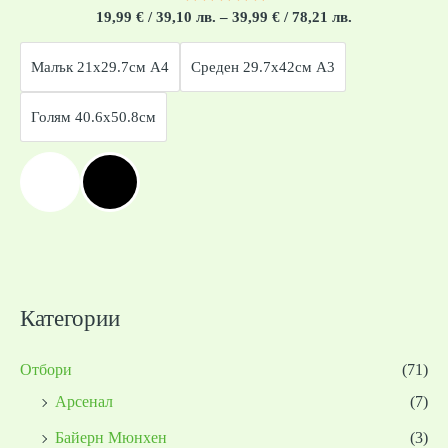
Оценено
19,99
€
/ 39,10 лв.
–
39,99
€
/ 78,21 лв.
с
0
от
Малък 21x29.7см А4
Среден 29.7x42см А3
5
Голям 40.6x50.8см
Категории
Отбори
(71)
Арсенал
(7)
Байерн Мюнхен
(3)