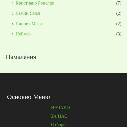
Кристиано Роналдо
(7)
Ламин Ямал
(2)
Лионел Меси
(2)
Неймар
(3)
Намаления
Основно Меню
НАЧАЛО
ЗА НАС
Отбори