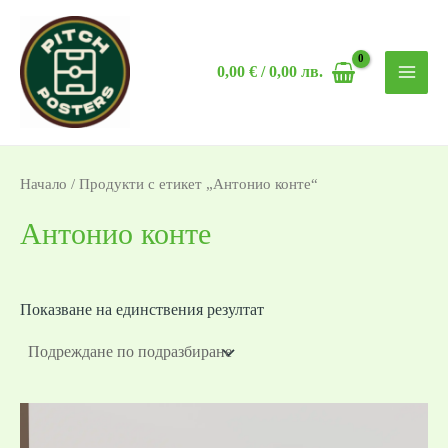
Skip
MAI
to
MEN
0,00
€
/ 0,00 лв.
content
Начало
/ Продукти с етикет „Антонио конте“
Антонио конте
Показване на единствения резултат
Price
range: