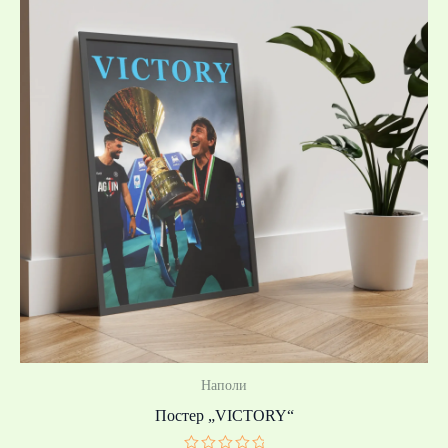
19,99 €
/
39,10 лв.
through
39,99 €
/
78,21 лв.
Наполи
Постер „VICTORY“