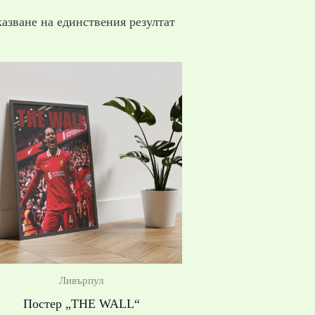
азване на единствения резултат
Price
range:
19,99 €
/
39,10 лв.
through
39,99 €
/
78,21 лв.
Ливърпул
Постер „THE WALL“