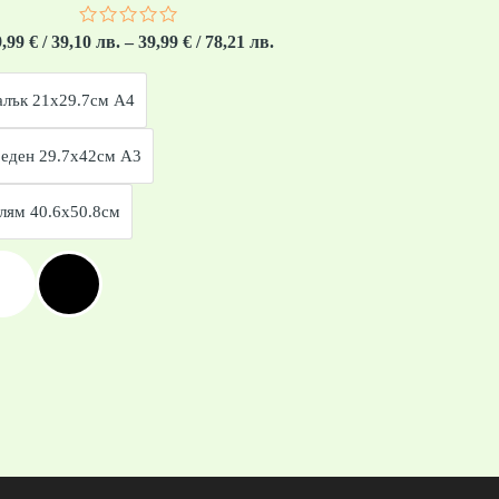
Оценено
9,99
€
/ 39,10 лв.
–
39,99
€
/ 78,21 лв.
с
0
от
лък 21x29.7см А4
5
еден 29.7x42см А3
лям 40.6x50.8см