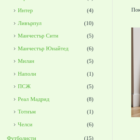
Пок
Интер
(4)
Ливърпул
(10)
Манчестър Сити
(5)
Манчестър Юнайтед
(6)
Милан
(5)
Наполи
(1)
ПСЖ
(5)
Реал Мадрид
(8)
Тотнъм
(1)
Челси
(6)
Футболисти
(15)