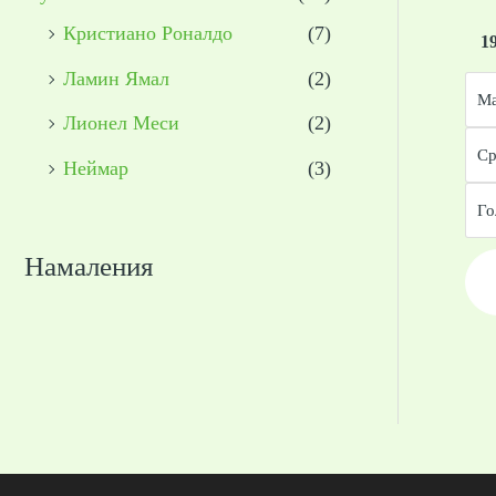
Кристиано Роналдо
(7)
1
Ламин Ямал
(2)
Ма
Лионел Меси
(2)
Ср
Неймар
(3)
Го
Намаления