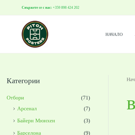
Skip
Свържете се с нас:
+359 898 424 202
to
content
НАЧАЛО
Категории
Нач
Отбори
(71)
Арсенал
(7)
Байерн Мюнхен
(3)
Барселона
(9)