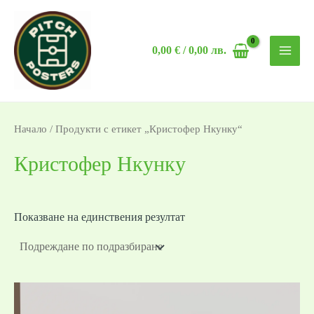
Skip
MAI
to
MEN
0,00
€
/ 0,00 лв.
content
Начало
/ Продукти с етикет „Кристофер Нкунку“
Кристофер Нкунку
Показване на единствения резултат
Price
range: