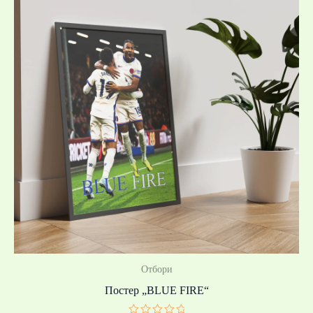
19,99 €
/
39,10 лв.
through
39,99 €
/
78,21 лв.
Отбори
Постер „BLUE FIRE“