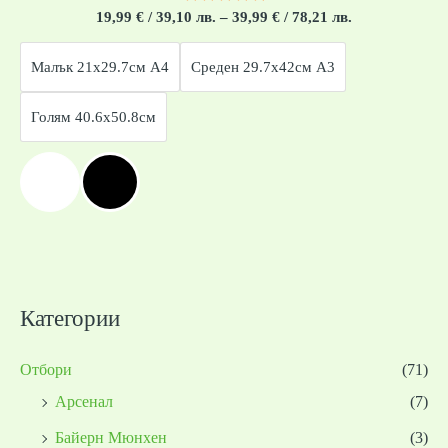
Оценено
19,99
€
/ 39,10 лв.
–
39,99
€
/ 78,21 лв.
с
0
от
Малък 21x29.7см А4
Среден 29.7x42см А3
5
Голям 40.6x50.8см
Категории
Отбори
(71)
Арсенал
(7)
Байерн Мюнхен
(3)