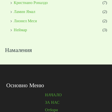
Кристиано Роналдо
(7)
Ламин Ямал
(2)
Лионел Меси
(2)
Неймар
(3)
Намаления
Основно Меню
НАЧАЛО
ЗА НАС
Отбори