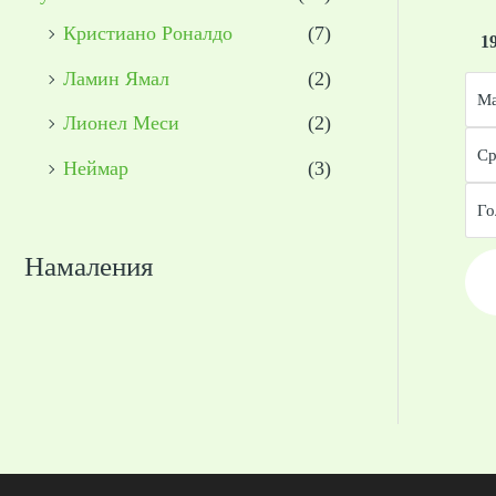
Кристиано Роналдо
(7)
1
Ламин Ямал
(2)
Ма
Лионел Меси
(2)
Ср
Неймар
(3)
Го
Намаления