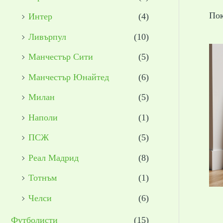
Пок
Интер
(4)
Ливърпул
(10)
Манчестър Сити
(5)
Манчестър Юнайтед
(6)
Милан
(5)
Наполи
(1)
ПСЖ
(5)
Реал Мадрид
(8)
Тотнъм
(1)
Челси
(6)
Футболисти
(15)