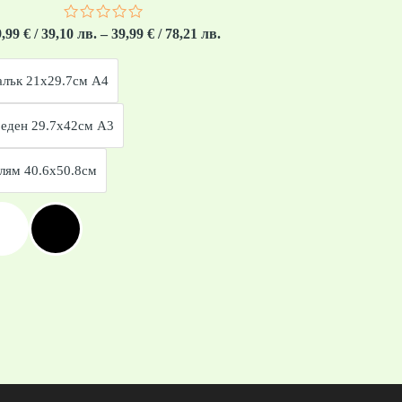
Оценено
9,99
€
/ 39,10 лв.
–
39,99
€
/ 78,21 лв.
с
0
от
лък 21x29.7см А4
5
еден 29.7x42см А3
лям 40.6x50.8см