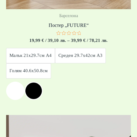
Барселона
Постер „FUTURE“
Оценено
19,99
€
/ 39,10 лв.
–
39,99
€
/ 78,21 лв.
с
0
от
Малък 21x29.7см А4
Среден 29.7x42см А3
5
Голям 40.6x50.8см
Price
range:
19,99 €
/