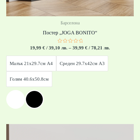
Барселона
Постер „JOGA BONITO“
Оценено
19,99
€
/ 39,10 лв.
–
39,99
€
/ 78,21 лв.
с
0
от
Малък 21x29.7см А4
Среден 29.7x42см А3
5
Голям 40.6x50.8см
Price
range:
19,99 €