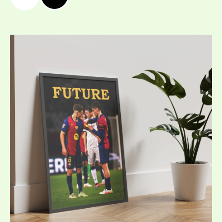
Price
range:
19,99 €
/
39,10 лв.
through
39,99 €
/
78,21 лв.