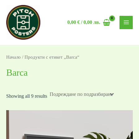
Skip
MAI
to
MEN
0,00
€
/ 0,00 лв.
content
Начало
/ Продукти с етикет „Barca“
Barca
Showing all 9 results
Price
range:
19,99 €
/
39,10 лв.