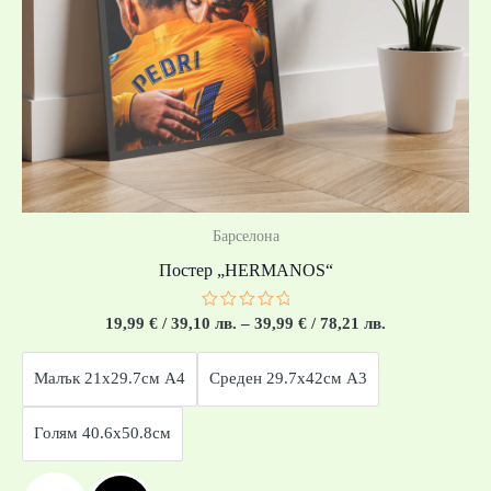
Барселона
Постер „HERMANOS“
Оценено
19,99
€
/ 39,10 лв.
–
39,99
€
/ 78,21 лв.
с
0
от
Малък 21x29.7см А4
Среден 29.7x42см А3
5
Голям 40.6x50.8см