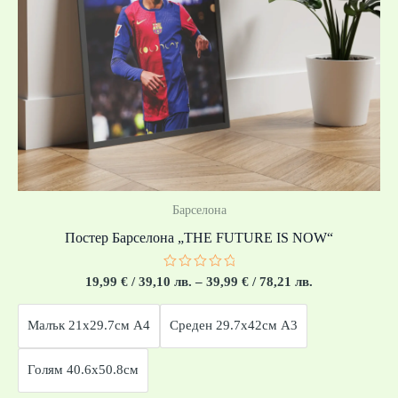
Барселона
Постер Барселона „THE FUTURE IS NOW“
Оценено
19,99
€
/ 39,10 лв.
–
39,99
€
/ 78,21 лв.
с
0
от
Малък 21x29.7см А4
Среден 29.7x42см А3
5
Голям 40.6x50.8см