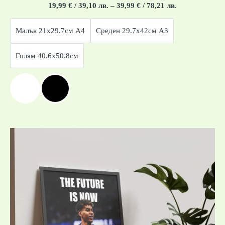
Оценено
19,99
€
/ 39,10 лв.
–
39,99
€
/ 78,21 лв.
с
0
от
Малък 21x29.7см А4
Среден 29.7x42см А3
5
Голям 40.6x50.8см
Price
range:
19,99 €
/
39,10 лв.
through
39,99 €
/
78,21 лв.