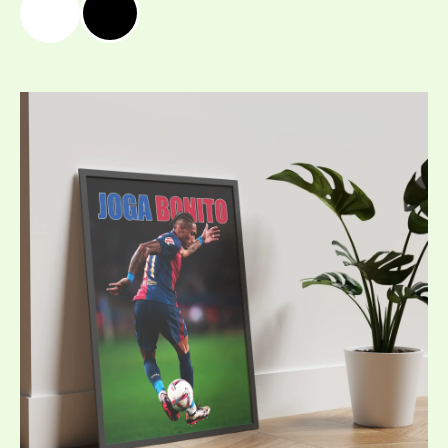
Price
range:
19,99 €
/
39,10 лв.
through
39,99 €
/
78,21 лв.