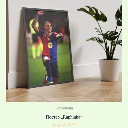
/
39,10 лв.
through
39,99 €
/
78,21 лв.
Барселона
Постер „Raphinha“