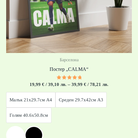
Барселона
Постер „CALMA“
Оценено
19,99
€
/ 39,10 лв.
–
39,99
€
/ 78,21 лв.
с
5.00
от 5
Малък 21x29.7см А4
Среден 29.7x42см А3
Голям 40.6x50.8см