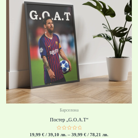
39,10 лв.
through
39,99 €
/
78,21 лв.
Барселона
Постер „G.O.A.T“
Оценено
19,99
€
/ 39,10 лв.
–
39,99
€
/ 78,21 лв.