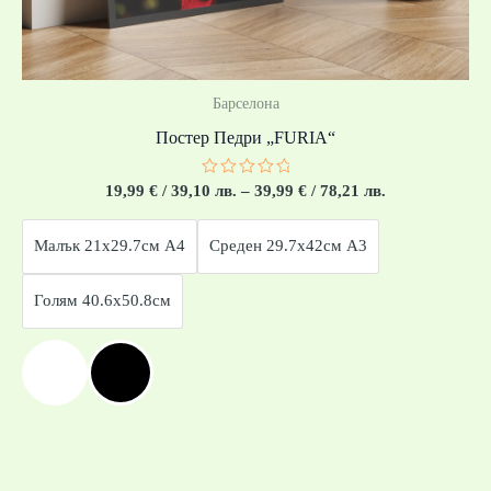
Барселона
Постер Педри „FURIA“
Оценено
19,99
€
/ 39,10 лв.
–
39,99
€
/ 78,21 лв.
с
0
от
Малък 21x29.7см А4
Среден 29.7x42см А3
5
Голям 40.6x50.8см