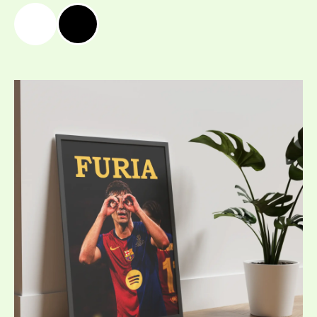
Price
range:
19,99 €
/
39,10 лв.
through
39,99 €
/
78,21 лв.