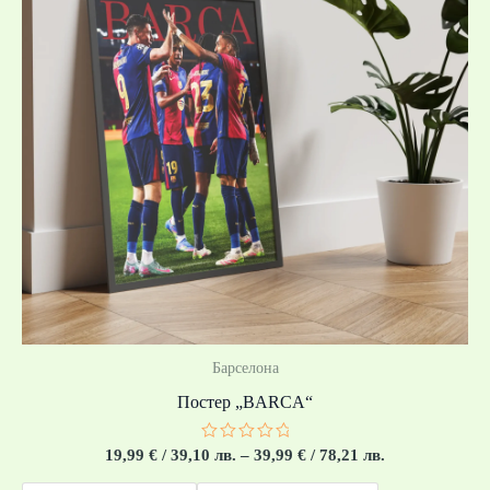
through
39,99 €
/
78,21 лв.
Барселона
Постер „BARCA“
Оценено
19,99
€
/ 39,10 лв.
–
39,99
€
/ 78,21 лв.
с
0