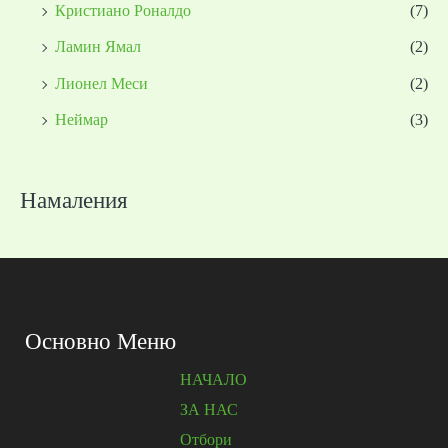
Кристиано Роналдо
(7)
Ламин Ямал
(2)
Лионел Меси
(2)
Неймар
(3)
Намаления
Основно Меню
НАЧАЛО
ЗА НАС
Отбори