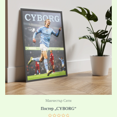
19,99 €
/
39,10 лв.
through
39,99 €
/
78,21 лв.
Манчестър Сити
Постер „CYBORG“