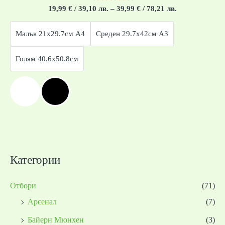
Оценено
19,99
€
/ 39,10 лв.
–
39,99
€
/ 78,21 лв.
с
0
от
Малък 21x29.7см А4
Среден 29.7x42см А3
5
Голям 40.6x50.8см
Категории
Отбори
(71)
Арсенал
(7)
Байерн Мюнхен
(3)