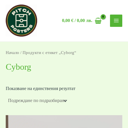
Skip
MAI
to
MEN
0,00
€
/ 0,00 лв.
content
Начало
/ Продукти с етикет „Cyborg“
Cyborg
Показване на единствения резултат
Price
range: