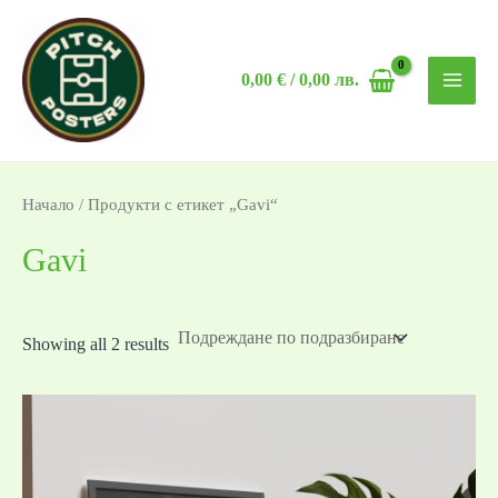
Skip
MAI
to
MEN
0,00
€
/ 0,00 лв.
content
Начало
/ Продукти с етикет „Gavi“
Gavi
Showing all 2 results
Price
range:
19,99 €
/
39,10 лв.