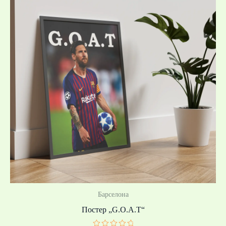
19,99 €
/
39,10 лв.
through
39,99 €
/
78,21 лв.
Барселона
Постер „G.O.A.T“