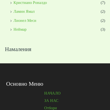
Кристиано Роналдо
(7)
Ламин Ямал
(2)
Лионел Меси
(2)
Неймар
(3)
Намаления
Основно Меню
НАЧАЛО
ЗА НАС
Отбори