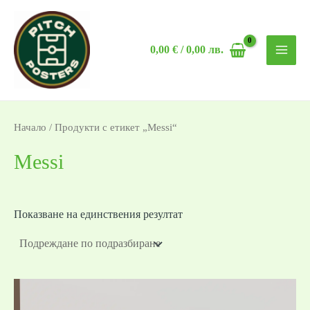
Skip
MAI
to
MEN
0,00
€
/ 0,00 лв.
content
Начало
/ Продукти с етикет „Messi“
Messi
Показване на единствения резултат
Price
range: