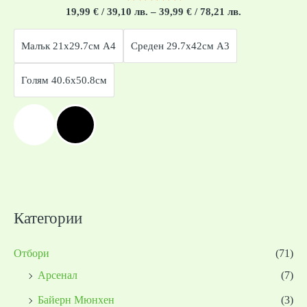
Оценено
19,99
€
/ 39,10 лв.
–
39,99
€
/ 78,21 лв.
с
0
от
Малък 21x29.7см А4
Среден 29.7x42см А3
5
Голям 40.6x50.8см
Категории
Отбори
(71)
Арсенал
(7)
Байерн Мюнхен
(3)