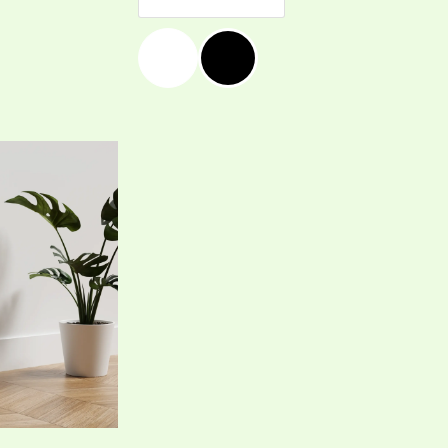
Price
range:
19,99 €
/
39,10 лв.
through
39,99 €
/
78,21 лв.