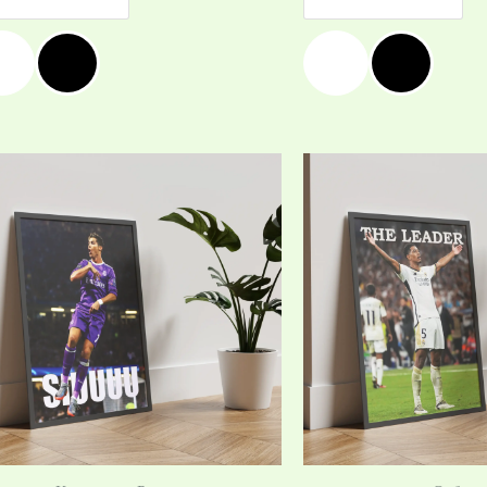
Price
range:
19,99 €
/
39,10 лв.
through
39,99 €
/
78,21 лв.