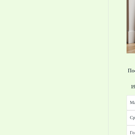
По
1
Ма
Ср
Го