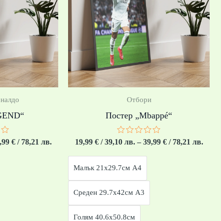
through
thro
39,99 €
39,99
/
/
78,21 лв.
78,21
оналдо
Отбори
GEND“
Постер „Mbappé“
о
Оценено
,99
€
/ 78,21 лв.
19,99
€
/ 39,10 лв.
–
39,99
€
/ 78,21 лв.
с
0
от
Малък 21x29.7см А4
5
Среден 29.7x42см А3
Голям 40.6x50.8см