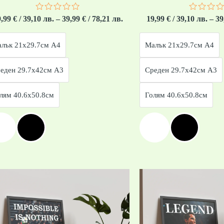
Оценено
Оценен
9,99
€
/ 39,10 лв.
–
39,99
€
/ 78,21 лв.
19,99
€
/ 39,10 лв.
–
39
с
с
0
0
от
от
лък 21x29.7см А4
Малък 21x29.7см А4
5
5
еден 29.7x42см А3
Среден 29.7x42см А3
лям 40.6x50.8см
Голям 40.6x50.8см
Price
range:
19,99 €
/
39,10 лв.