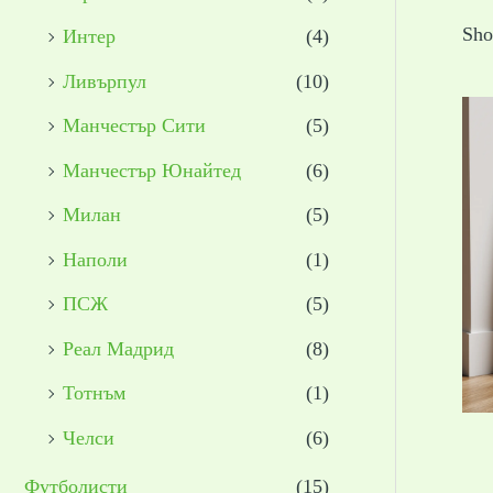
Sho
Интер
(4)
Ливърпул
(10)
Манчестър Сити
(5)
Манчестър Юнайтед
(6)
Милан
(5)
Наполи
(1)
ПСЖ
(5)
Реал Мадрид
(8)
Тотнъм
(1)
Челси
(6)
Футболисти
(15)