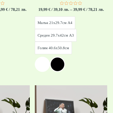
о
Оценено
,99
€
/ 78,21 лв.
19,99
€
/ 39,10 лв.
–
39,99
€
/ 78,21 лв.
с
0
от
Малък 21x29.7см А4
5
Среден 29.7x42см А3
Голям 40.6x50.8см
Price
Price
range:
range
19,99 €
19,99
/
/
39,10 лв.
39,10