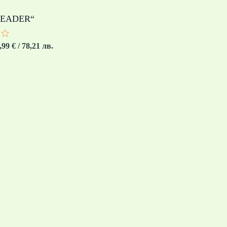
LEADER“
о
,99
€
/ 78,21 лв.