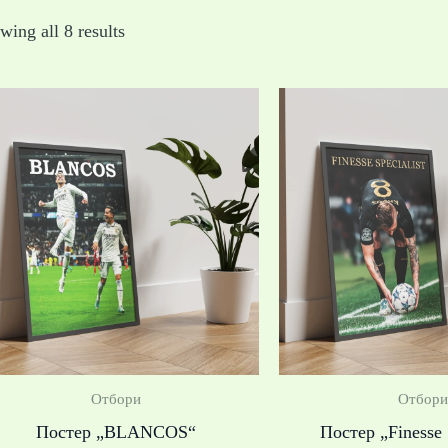
wing all 8 results
Price
range:
19,99 €
/
39,10 лв.
through
39,99 €
/
78,21 лв.
Отбори
Отбори
Постер „BLANCOS“
Постер „Finesse 