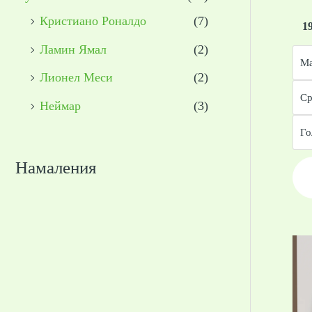
Кристиано Роналдо
(7)
1
Ламин Ямал
(2)
Ма
Лионел Меси
(2)
Ср
Неймар
(3)
Го
Намаления