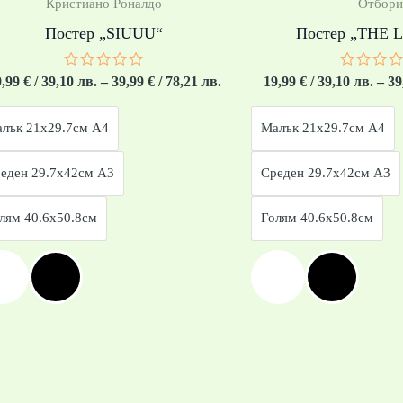
Кристиано Роналдо
Отбори
Постер „SIUUU“
Постер „THE 
Оценено
Оценен
9,99
€
/ 39,10 лв.
–
39,99
€
/ 78,21 лв.
19,99
€
/ 39,10 лв.
–
39
с
с
0
0
от
от
лък 21x29.7см А4
Малък 21x29.7см А4
5
5
еден 29.7x42см А3
Среден 29.7x42см А3
лям 40.6x50.8см
Голям 40.6x50.8см