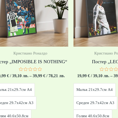
through
39,99 €
/
78,21 лв.
Кристиано Роналдо
Кристиано Р
стер „IMPOSIBLE IS NOTHING“
Постер „LE
Оценено
Оценен
9,99
€
/ 39,10 лв.
–
39,99
€
/ 78,21 лв.
19,99
€
/ 39,10 лв.
–
39
с
с
0
0
от
от
лък 21x29.7см А4
Малък 21x29.7см А4
5
5
еден 29.7x42см А3
Среден 29.7x42см А3
лям 40.6x50.8см
Голям 40.6x50.8см