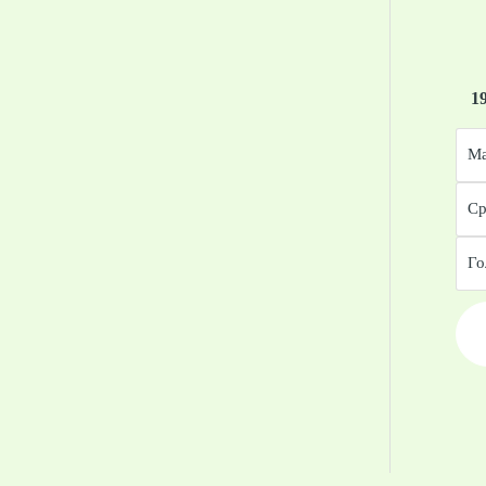
1
Ма
Ср
Го