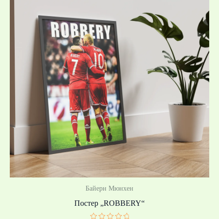
20,00 €
/
39,12 лв.
through
40,00 €
/
78,23 лв.
Байерн Мюнхен
Постер „ROBBERY“