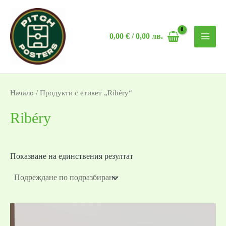
Skip
MAI
to
MEN
0,00
€
/ 0,00 лв.
content
Начало
/ Продукти с етикет „Ribéry“
Ribéry
Показване на единствения резултат
Price
range: