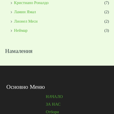
Кристиано Роналдо
(7)
Ламин Ямал
(2)
Лионел Меси
(2)
Неймар
(3)
Намаления
Основно Меню
НАЧАЛО
ЗА НАС
Отбори