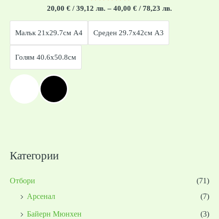
Оценено
20,00
€
/ 39,12 лв.
–
40,00
€
/ 78,23 лв.
с
0
от
Малък 21x29.7см А4
Среден 29.7x42см А3
5
Голям 40.6x50.8см
Категории
Отбори
(71)
Арсенал
(7)
Байерн Мюнхен
(3)