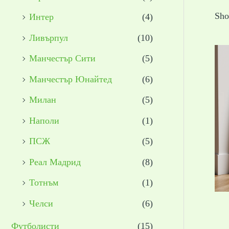
Sho
Интер
(4)
Ливърпул
(10)
Манчестър Сити
(5)
Манчестър Юнайтед
(6)
Милан
(5)
Наполи
(1)
ПСЖ
(5)
Реал Мадрид
(8)
Тотнъм
(1)
Челси
(6)
Футболисти
(15)