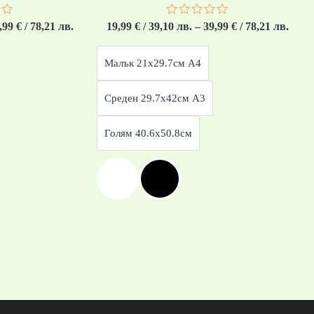
о
Оценено
,99
€
/ 78,21 лв.
19,99
€
/ 39,10 лв.
–
39,99
€
/ 78,21 лв.
с
0
от
Малък 21x29.7см А4
5
Среден 29.7x42см А3
Голям 40.6x50.8см