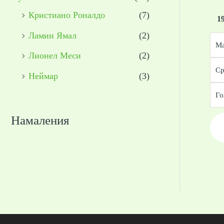
Кристиано Роналдо
(7)
1
Ламин Ямал
(2)
Ма
Лионел Меси
(2)
Ср
Неймар
(3)
Го
Намаления