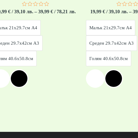
Оценено
Оценен
9,99
€
/ 39,10 лв.
–
39,99
€
/ 78,21 лв.
19,99
€
/ 39,10 лв.
–
39
с
с
0
0
от
от
лък 21x29.7см А4
Малък 21x29.7см А4
5
5
еден 29.7x42см А3
Среден 29.7x42см А3
лям 40.6x50.8см
Голям 40.6x50.8см