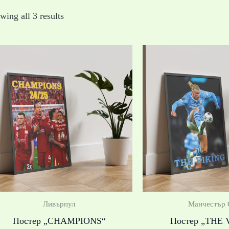
wing all 3 results
Price
range:
19,99 €
/
39,10 лв.
through
39,99 €
/
78,21 лв.
Ливърпул
Манчестър 
Постер „CHAMPIONS“
Постер „THE 