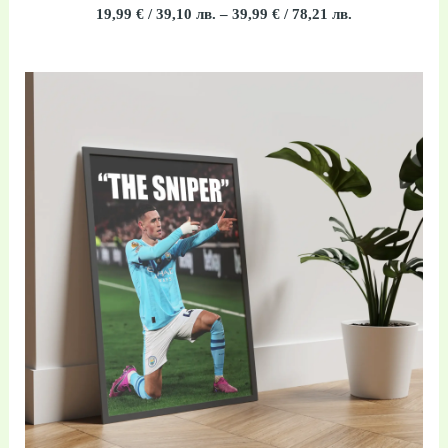
Оценено
19,99
€
/ 39,10 лв.
–
39,99
€
/ 78,21 лв.
с
0
от
5
Price
range:
19,99 €
/
39,10 лв.
through
39,99 €
/
78,21 лв.