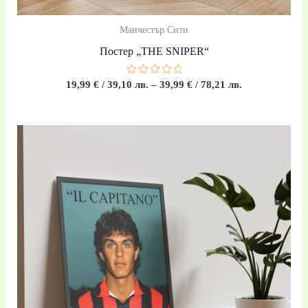
Манчестър Сити
Постер „THE SNIPER“
Оценено
19,99
€
/ 39,10 лв.
–
39,99
€
/ 78,21 лв.
с
0
от
5
Price
range:
19,99 €
/
39,10 лв.
through
39,99 €
/
78,21 лв.