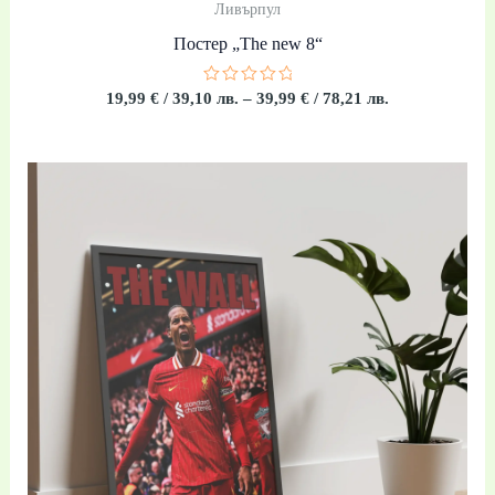
Ливърпул
Постер „The new 8“
Оценено
19,99
€
/ 39,10 лв.
–
39,99
€
/ 78,21 лв.
с
0
от
5
Price
range:
19,99 €
/
39,10 лв.
through
39,99 €
/
78,21 лв.