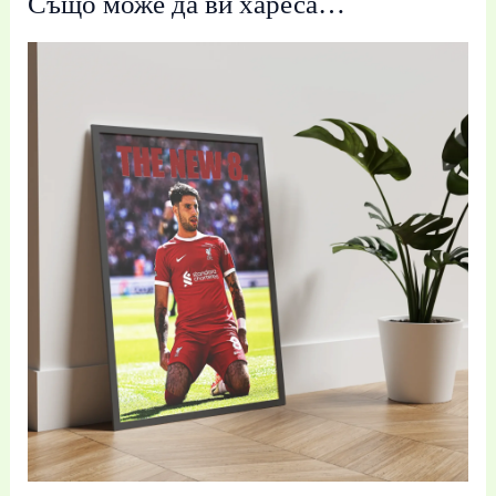
Също може да ви хареса…
Price
range:
19,99 €
/
39,10 лв.
through
39,99 €
/
78,21 лв.