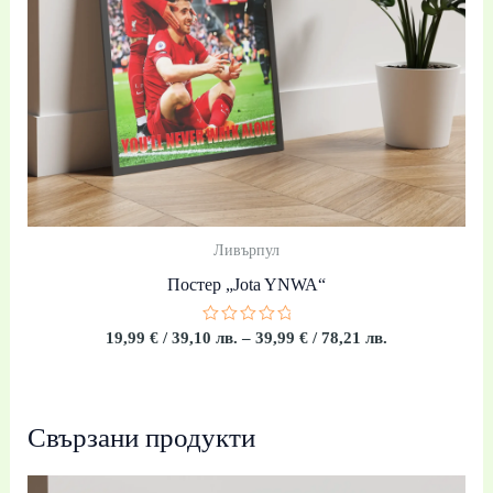
Ливърпул
Постер „Jota YNWA“
Оценено
19,99
€
/ 39,10 лв.
–
39,99
€
/ 78,21 лв.
с
0
от
5
Свързани продукти
Price