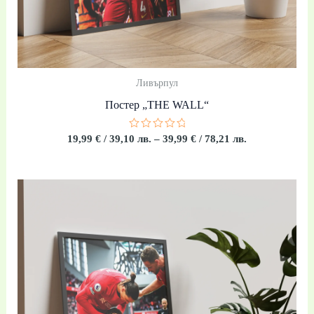
Ливърпул
Постер „THE WALL“
Оценено
19,99
€
/ 39,10 лв.
–
39,99
€
/ 78,21 лв.
с
0
от
5
Price
range:
19,99 €
/
39,10 лв.
through
39,99 €
/
78,21 лв.