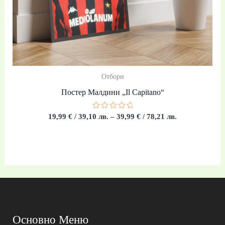
Отбори
Постер Малдини „Il Capitano“
Оценено
19,99
€
/ 39,10 лв.
–
39,99
€
/ 78,21 лв.
с
0
от
5
Основно Меню