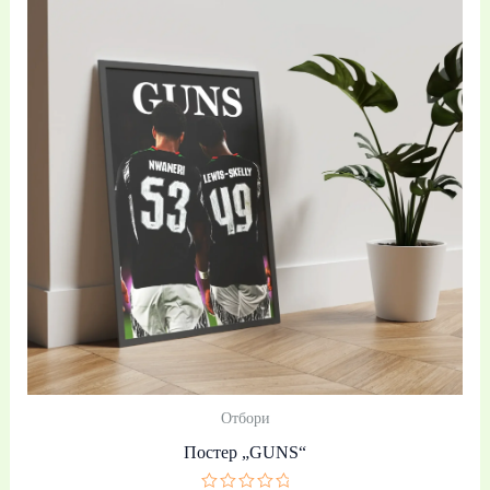
range:
19,99 €
/
39,10 лв.
through
39,99 €
/
78,21 лв.
Отбори
Постер „GUNS“