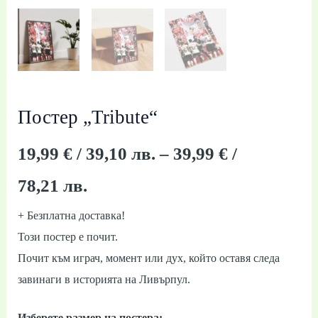
39,99 €
/
78,21 лв.
Постер „Tribute“
19,99
€
/ 39,10 лв.
–
39,99
€
/
78,21 лв.
+ Безплатна доставка!
Този постер е почит.
Почит към играч, момент или дух, който оставя следа
завинаги в историята на Ливърпул.
Изберете размер на постера: