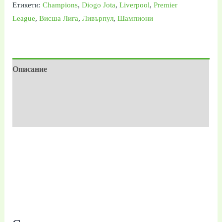
Етикети:
Champions
,
Diogo Jota
,
Liverpool
,
Premier
League
,
Висша Лига
,
Ливърпул
,
Шампиони
Описание
Допълнителна информация
Отзиви (0)