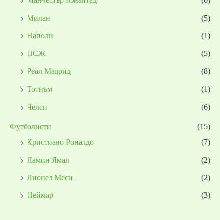
Манчестър Юнайтед
(6)
Милан
(5)
Наполи
(1)
ПСЖ
(5)
Реал Мадрид
(8)
Тотнъм
(1)
Челси
(6)
Футболисти
(15)
Кристиано Роналдо
(7)
Ламин Ямал
(2)
Лионел Меси
(2)
Неймар
(3)