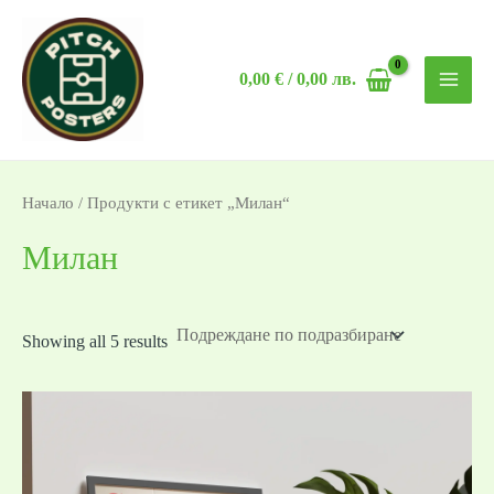
Skip
MAI
to
MEN
0,00
€
/ 0,00 лв.
content
Начало
/ Продукти с етикет „Милан“
Милан
Showing all 5 results
Price
range:
19,99 €
/
39,10 лв.