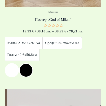
Милан
Постер „God of Milan“
Оценено
19,99
€
/ 39,10 лв.
–
39,99
€
/ 78,21 лв.
с
0
от
Малък 21x29.7см А4
Среден 29.7x42см А3
5
Голям 40.6x50.8см
Price
range:
19,99 €
/