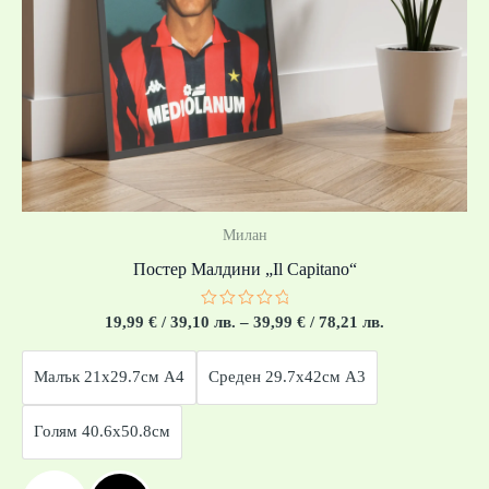
Милан
Постер Малдини „Il Capitano“
Оценено
19,99
€
/ 39,10 лв.
–
39,99
€
/ 78,21 лв.
с
0
от
Малък 21x29.7см А4
Среден 29.7x42см А3
5
Голям 40.6x50.8см