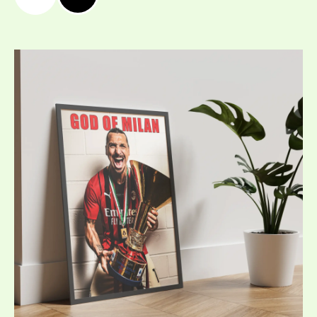
Price
range:
19,99 €
/
39,10 лв.
through
39,99 €
/
78,21 лв.