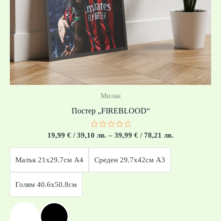
Милан
Постер „FIREBLOOD“
Оценено
19,99
€
/ 39,10 лв.
–
39,99
€
/ 78,21 лв.
с
0
от
Малък 21x29.7см А4
Среден 29.7x42см А3
5
Голям 40.6x50.8см