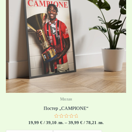
through
39,99 €
/
78,21 лв.
Милан
Постер „CAMPIONE“
Оценено
19,99
€
/ 39,10 лв.
–
39,99
€
/ 78,21 лв.
с
0