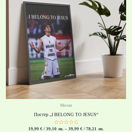
39,10 лв.
through
39,99 €
/
78,21 лв.
Милан
Постер „I BELONG TO JESUS“
Оценено
19,99
€
/ 39,10 лв.
–
39,99
€
/ 78,21 лв.