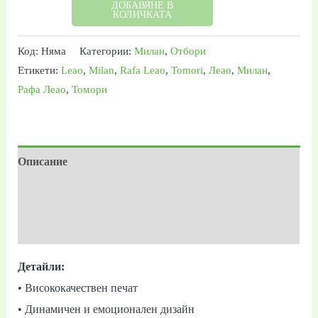
ДОБАВЯНЕ В
КОЛИЧКАТА
Код:
Няма
Категории:
Милан
,
Отбори
Етикети:
Leao
,
Milan
,
Rafa Leao
,
Tomori
,
Леао
,
Милан
,
Рафа Леао
,
Томори
Описание
Допълнителна информация
Отзиви (0)
Детайли:
• Висококачествен печат
• Динамичен и емоционален дизайн