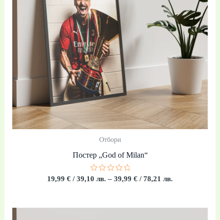
/
78,21 лв.
Отбори
Постер „God of Milan“
Оценено
19,99
€
/ 39,10 лв.
–
39,99
€
/ 78,21 лв.
с
0
от
5
Price