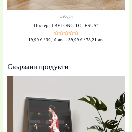
Отбори
Постер „I BELONG TO JESUS“
Оценено
19,99
€
/ 39,10 лв.
–
39,99
€
/ 78,21 лв.
с
0
от
5
Свързани продукти
Price
range:
19,99 €
/
39,10 лв.
through
39,99 €
/
78,21 лв.