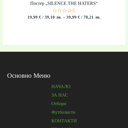
Постер „SILENCE THE HATERS“
Оценено
19,99
€
/ 39,10 лв.
–
39,99
€
/ 78,21 лв.
с
0
от
5
Основно Меню
НАЧАЛО
ЗА НАС
Отбори
Футболисти
КОНТАКТИ