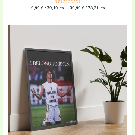
Оценено
19,99
€
/ 39,10 лв.
–
39,99
€
/ 78,21 лв.
с
0
от
5
Price
range:
19,99 €
/
39,10 лв.
through
39,99 €
/
78,21 лв.