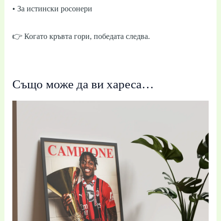
• За истински росонери
👉 Когато кръвта гори, победата следва.
Също може да ви хареса…
Price
range:
19,99 €
/
39,10 лв.
through
39,99 €
/
78,21 лв.