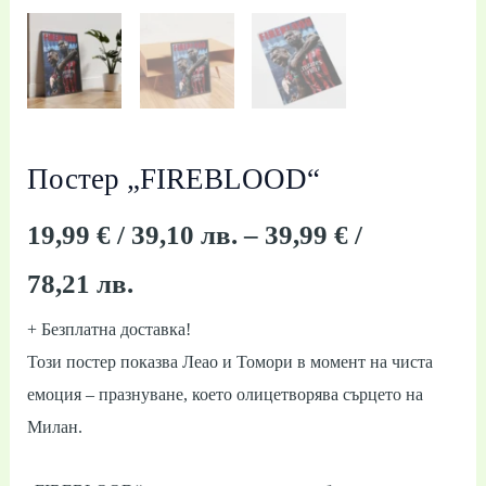
39,99 €
/
78,21 лв.
Постер „FIREBLOOD“
19,99
€
/ 39,10 лв.
–
39,99
€
/
78,21 лв.
+ Безплатна доставка!
Този постер показва Леао и Томори в момент на чиста
емоция – празнуване, което олицетворява сърцето на
Милан.