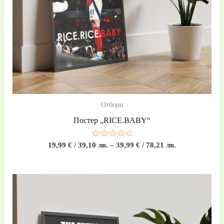
Отбори
Постер „RICE.BABY“
Оценено
19,99
€
/ 39,10 лв.
–
39,99
€
/ 78,21 лв.
с
0
от
5
Price
range:
19,99 €
/
39,10 лв.