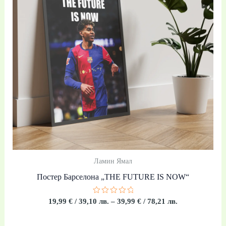
through
39,99 €
/
78,21 лв.
Ламин Ямал
Постер Барселона „THE FUTURE IS NOW“
Оценено
19,99
€
/ 39,10 лв.
–
39,99
€
/ 78,21 лв.
с
0
от