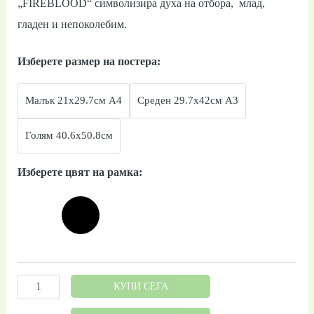
„FIREBLOOD“ символизира духа на отбора, млад,
гладен и непоколебим.
Изберете размер на постера:
Малък 21x29.7см А4
Среден 29.7x42см А3
Голям 40.6x50.8см
Изберете цвят на рамка:
КУПИ СЕГА