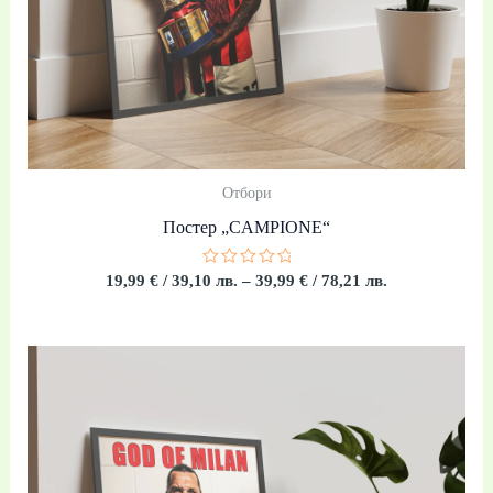
Отбори
Постер „CAMPIONE“
Оценено
19,99
€
/ 39,10 лв.
–
39,99
€
/ 78,21 лв.
с
0
от
5
Price
range:
19,99 €
/
39,10 лв.
through
39,99 €