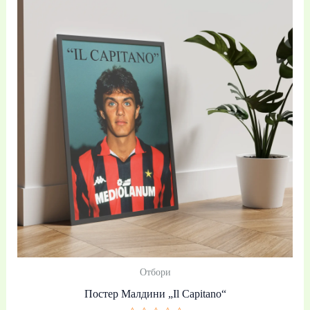
range:
19,99 €
/
39,10 лв.
through
39,99 €
/
78,21 лв.
Отбори
Постер Малдини „Il Capitano“