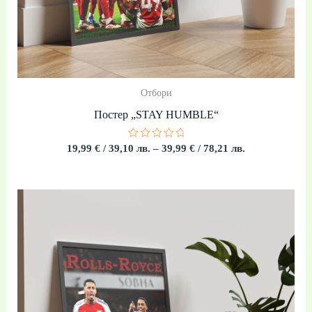
Отбори
Постер „STAY HUMBLE“
Оценено
19,99
€
/ 39,10 лв.
–
39,99
€
/ 78,21 лв.
с
0
от
5
Price
range:
19,99 €
/
39,10 лв.
through
39,99 €
/
78,21 лв.