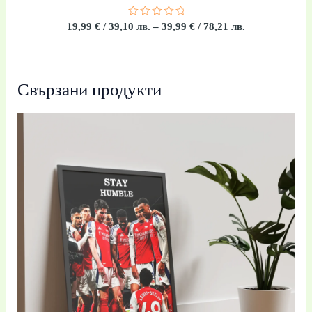
Оценено
19,99
€
/ 39,10 лв.
–
39,99
€
/ 78,21 лв.
с
0
от
5
Свързани продукти
Price
range:
19,99 €
/
39,10 лв.
through
39,99 €
/
78,21 лв.