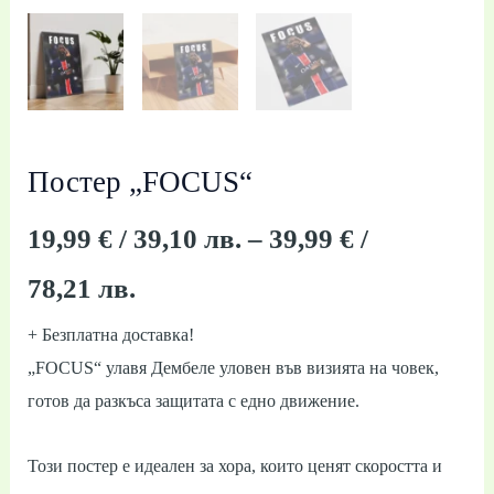
39,99 €
/
78,21 лв.
Постер „FOCUS“
19,99
€
/ 39,10 лв.
–
39,99
€
/
78,21 лв.
+ Безплатна доставка!
„FOCUS“ улавя Дембеле уловен във визията на човек,
готов да разкъса защитата с едно движение.
Този постер е идеален за хора, които ценят скоростта и