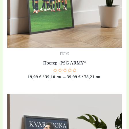
ПСЖ
Постер „PSG ARMY“
Оценено
19,99
€
/ 39,10 лв.
–
39,99
€
/ 78,21 лв.
с
0
от
5
Price
range:
19,99 €
/
39,10 лв.
through
39,99 €