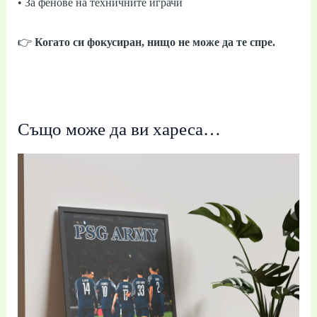
• За фенове на техничните играчи
👉
Когато си фокусиран, нищо не може да те спре.
Също може да ви хареса…
Price
range:
19,99 €
/
39,10 лв.
through
39,99 €
/
78,21 лв.