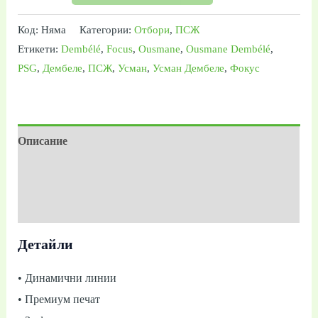
Код:
Няма
Категории:
Отбори
,
ПСЖ
Етикети:
Dembélé
,
Focus
,
Ousmane
,
Ousmane Dembélé
,
PSG
,
Дембеле
,
ПСЖ
,
Усман
,
Усман Дембеле
,
Фокус
Описание
Допълнителна информация
Отзиви (0)
Детайли
• Динамични линии
• Премиум печат