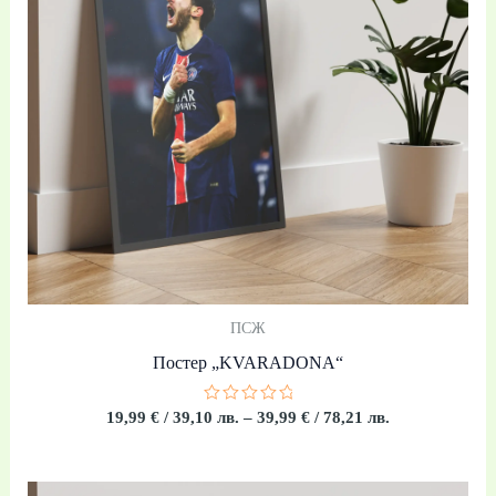
/
78,21 лв.
ПСЖ
Постер „KVARADONA“
Оценено
19,99
€
/ 39,10 лв.
–
39,99
€
/ 78,21 лв.
с
0
от
5
Price