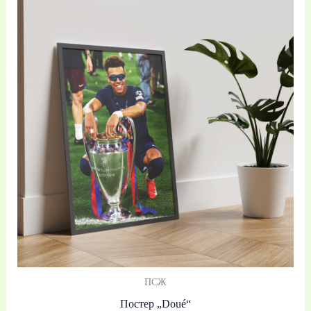
range:
19,99 €
/
39,10 лв.
through
39,99 €
/
78,21 лв.
ПСЖ
Постер „Doué“