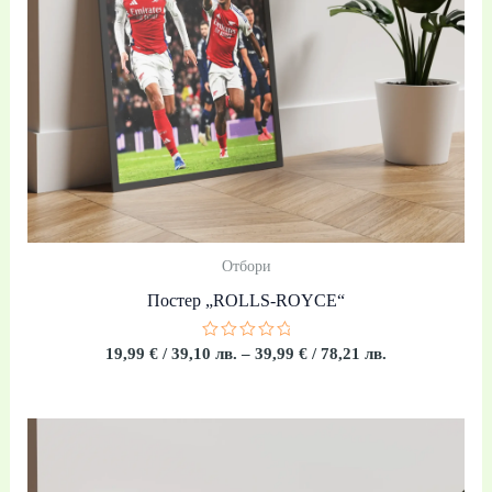
Отбори
Постер „ROLLS-ROYCE“
Оценено
19,99
€
/ 39,10 лв.
–
39,99
€
/ 78,21 лв.
с
0
от
5
Price
range:
19,99 €
/