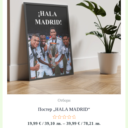
39,10 лв.
through
39,99 €
/
78,21 лв.
Отбори
Постер „HALA MADRID“
Оценено
19,99
€
/ 39,10 лв.
–
39,99
€
/ 78,21 лв.
с